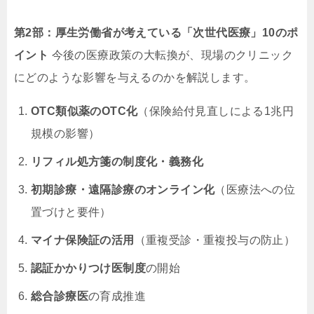
第2部：厚生労働省が考えている「次世代医療」10のポ
イント
今後の医療政策の大転換が、現場のクリニック
にどのような影響を与えるのかを解説します。
OTC類似薬のOTC化
（保険給付見直しによる1兆円
規模の影響）
リフィル処方箋の制度化・義務化
初期診療・遠隔診療のオンライン化
（医療法への位
置づけと要件）
マイナ保険証の活用
（重複受診・重複投与の防止）
認証かかりつけ医制度
の開始
総合診療医
の育成推進