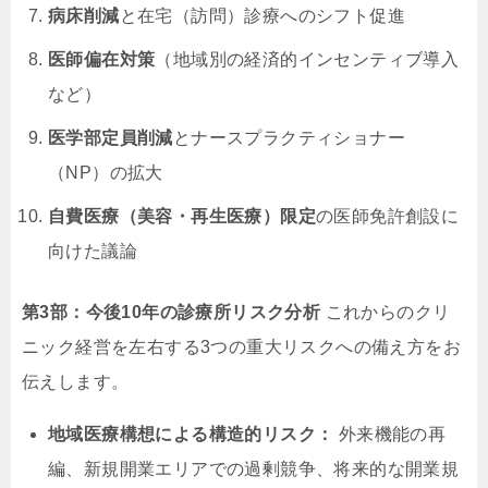
病床削減
と在宅（訪問）診療へのシフト促進
医師偏在対策
（地域別の経済的インセンティブ導入
など）
医学部定員削減
とナースプラクティショナー
（NP）の拡大
自費医療（美容・再生医療）限定
の医師免許創設に
向けた議論
第3部：今後10年の診療所リスク分析
これからのクリ
ニック経営を左右する3つの重大リスクへの備え方をお
伝えします。
地域医療構想による構造的リスク：
外来機能の再
編、新規開業エリアでの過剰競争、将来的な開業規